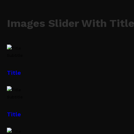
Images Slider With Title
Subtitle
Title
Subtitle
Title