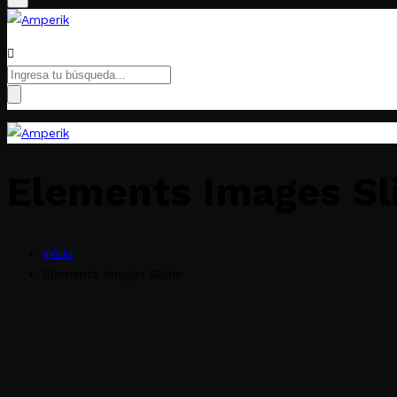
Elements Images Sl
Inicio
Elements Images Slider