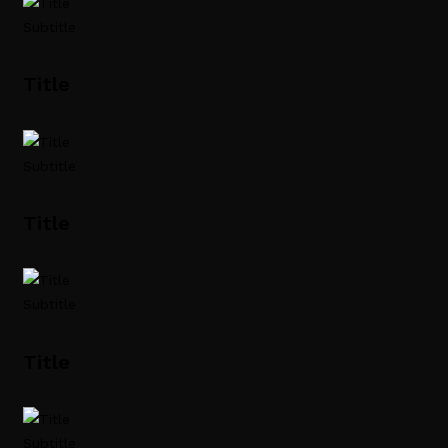
Subtitle
Title
Subtitle
Title
Subtitle
Title
Subtitle