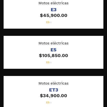
Motos eléctricas
E3
$
45,900.00
Valorado
Vista rápida
en
1.00
de
5
Motos eléctricas
E5
$
105,850.00
Valorado
Vista rápida
en
1.00
de
5
Motos eléctricas
ET3
$
34,900.00
Valorado