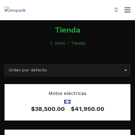
Tienda
Inicio
Tienda
Orden por defecto
Vista rápida
Motos eléctricas
E2
$
38,500.00
$
41,950.00
–
Vista rápida